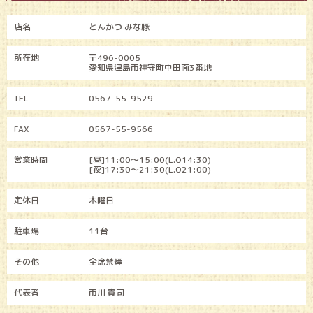
店名
とんかつ みな豚
所在地
〒496-0005
愛知県津島市神守町中田面3番地
TEL
0567-55-9529
FAX
0567-55-9566
営業時間
[昼]11:00～15:00(L.O14:30)
[夜]17:30～21:30(L.O21:00)
定休日
木曜日
駐車場
11台
その他
全席禁煙
代表者
市川 貴司